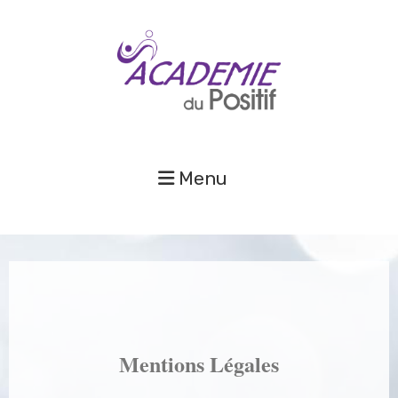
Menu
Mentions Légales