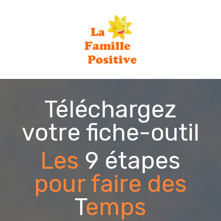
Téléchargez
votre fiche-outil
Les
9 étapes
pour faire des
T
emps